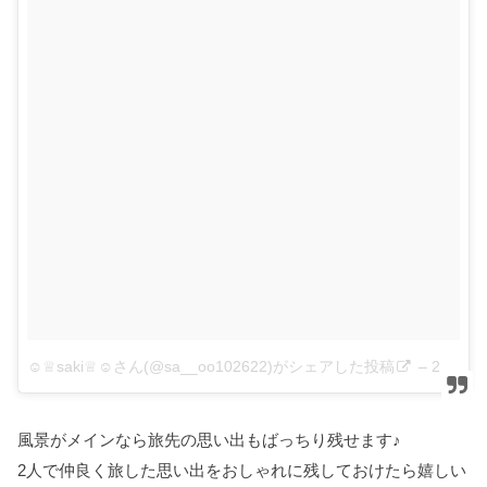
☺︎♕saki♕☺︎さん(@sa__oo102622)がシェアした投稿
–
2018年 7月月12日午後12時46分PDT
風景がメインなら旅先の思い出もばっちり残せます♪
2人で仲良く旅した思い出をおしゃれに残しておけたら嬉しい