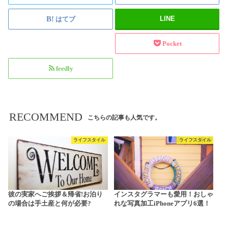
LINE
はてブ
Pocket
feedly
RECOMMEND
こちらの記事も人気です。
ライフスタイル
ライフスタイル
彼の実家へご挨拶＆帰省!お泊り
インスタグラマーも愛用！おしゃ
の場合は手土産と何が必要?
れな写真加工iPhoneアプリ6選！