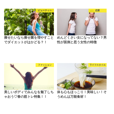
ビューティー
恋愛
痩せたいなら痩せ菌を増やすこと
めんどくさい女になってない？男
でダイエットがはかどる？！
性が面倒と思う女性の特徴
ファッション
ライフスタイル
美しいボディでみんなを魅了しち
体も心もほっこり！美味しい！そ
ゃおう♡春の筋トレ特集！！
うめんは万能食材！