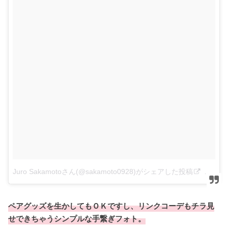
Juro Sakamotoさん(@sakamoto0928)がシェアした投稿
–
201
ペアグッズを生かしてもＯＫですし、リンクコーデもチラ見
せできちゃうシンプルな手繋ぎフォト。