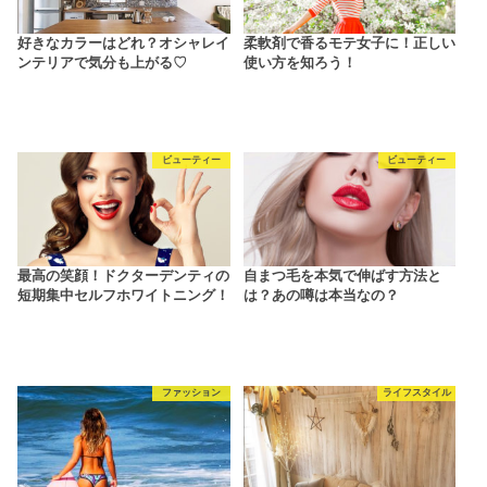
好きなカラーはどれ？オシャレイ
柔軟剤で香るモテ女子に！正しい
ンテリアで気分も上がる♡
使い方を知ろう！
ビューティー
ビューティー
最高の笑顔！ドクターデンティの
自まつ毛を本気で伸ばす方法と
短期集中セルフホワイトニング！
は？あの噂は本当なの？
ファッション
ライフスタイル