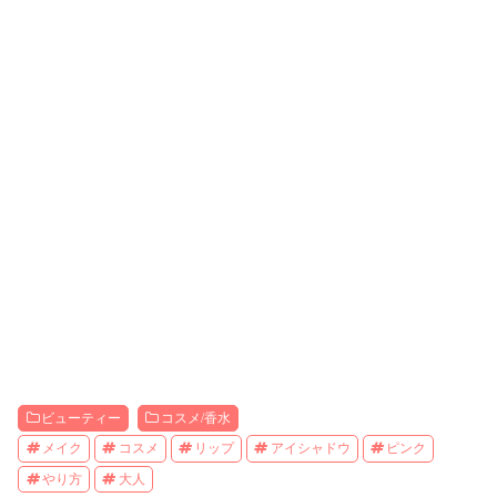
ビューティー
コスメ/香水
メイク
コスメ
リップ
アイシャドウ
ピンク
やり方
大人