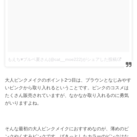
もえち♥ブルベ夏さん(@cat__moe222)がシェアした投稿
–
201
大人ピンクメイクのポイント2つ目は、ブラウンとなじみやす
いピンクから取り入れるということです。ピンクのコスメは
たくさん販売されていますが、なかなか取り入れるのに勇気
がいりますよね。
そんな最初の大人ピンクメイクにおすすめなのが、薄めのピ
ンクやくすみピンクです。ぱきっとしたカラーのピンクはな