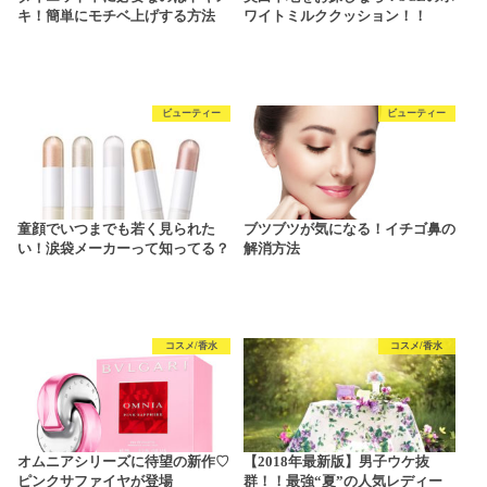
キ！簡単にモチベ上げする方法
ワイトミルククッション！！
ビューティー
ビューティー
童顔でいつまでも若く見られた
ブツブツが気になる！イチゴ鼻の
い！涙袋メーカーって知ってる？
解消方法
コスメ/香水
コスメ/香水
オムニアシリーズに待望の新作♡
【2018年最新版】男子ウケ抜
ピンクサファイヤが登場
群！！最強“夏”の人気レディー