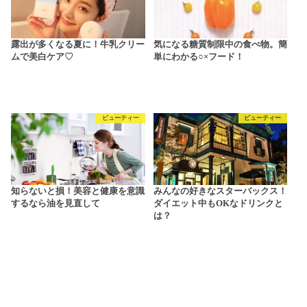
露出が多くなる夏に！牛乳クリー
気になる糖質制限中の食べ物。簡
ムで美白ケア♡
単にわかる○×フード！
ビューティー
ビューティー
知らないと損！美容と健康を意識
みんなの好きなスターバックス！
するなら油を見直して
ダイエット中もOKなドリンクと
は？