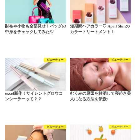
財布や小物も全部見せ！バッグの
短期間ヘアカラー♡ April Skinの
中身をチェックしてみた♡
カラートリートメント！
ビューティー
ビューティー
excel新作！サイレントグロウコ
むくみの原因を解消して寝起き美
ンシーラーって？？
人になる方法を伝授♪
ビューティー
ビューティー