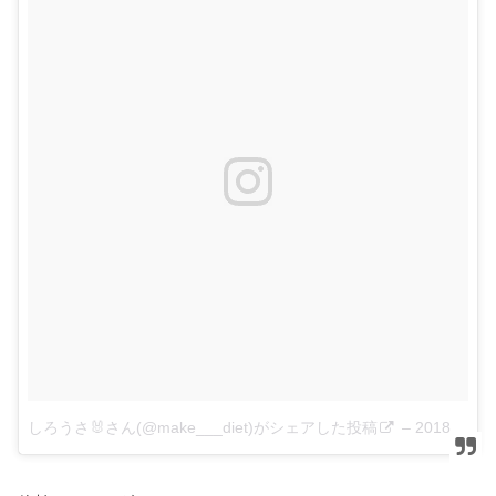
しろうさ🐰さん(@make___diet)がシェアした投稿
–
2018年 4月月24日午前4時56分PDT