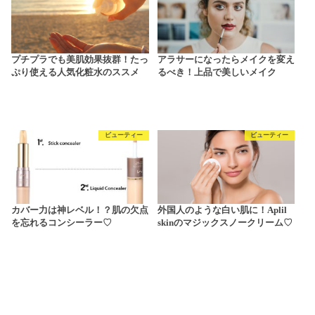
プチプラでも美肌効果抜群！たっ
アラサーになったらメイクを変え
ぷり使える人気化粧水のススメ
るべき！上品で美しいメイク
ビューティー
ビューティー
カバー力は神レベル！？肌の欠点
外国人のような白い肌に！Aplil
を忘れるコンシーラー♡
skinのマジックスノークリーム♡