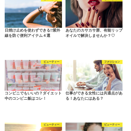
日焼け止めを使わずできる!!紫外
あなたのカサカサ唇、有能リップ
線を防ぐ便利アイテム４選
オイルで解決しませんか？♡
ビューティー
ファッション
コンビニでもいいの？ダイエット
仕事ができる女性には共通点があ
中のコンビニ飯はコレ！
る！あなたにはある？
ビューティー
ビューティー