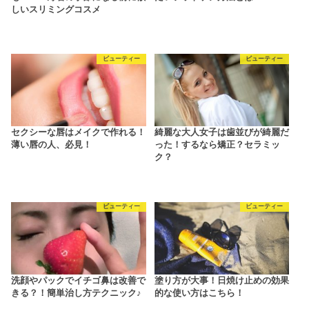
しいスリミングコスメ
ビューティー
ビューティー
セクシーな唇はメイクで作れる！
綺麗な大人女子は歯並びが綺麗だ
薄い唇の人、必見！
った！するなら矯正？セラミッ
ク？
ビューティー
ビューティー
洗顔やパックでイチゴ鼻は改善で
塗り方が大事！日焼け止めの効果
きる？！簡単治し方テクニック♪
的な使い方はこちら！