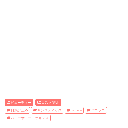
ビューティー
コスメ/香水
日焼け止め
サンスティック
banilaco
バニラコ
ハローサニーエッセンス