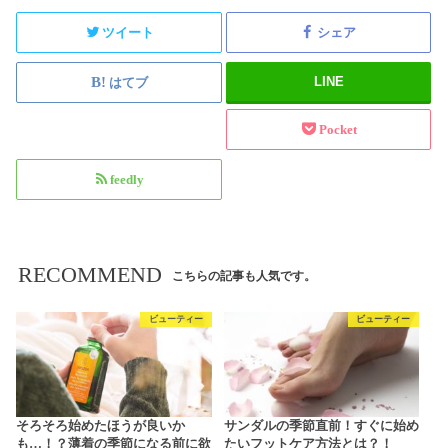
ツイート
シェア
LINE
はてブ
Pocket
feedly
RECOMMEND
こちらの記事も人気です。
ビューティー
ビューティー
そろそろ始めたほうが良いか
サンダルの季節直前！すぐに始め
も…！？薄着の季節になる前に欲
たいフットケア方法とは？！